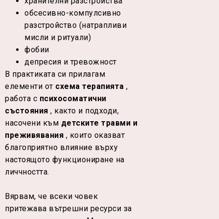
хранителни разстройства
обсесивно-компулсивно
разстройство (натрапливи
мисли и ритуали)
фобии
депресия и тревожност
В практиката си прилагам
елементи от
схема терапията
,
работа с
психосоматични
състояния
, както и подходи,
насочени към
детските травми и
преживявания
, които оказват
благоприятно влияние върху
настоящото функциониране на
личчността.
Вярвам, че всеки човек
притежава вътрешни ресурси за