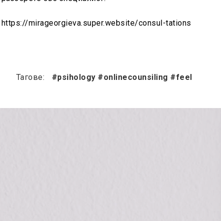
https://mirageorgieva.super.website/consul-tations
Тагове:
#psihology #onlinecounsiling #feel