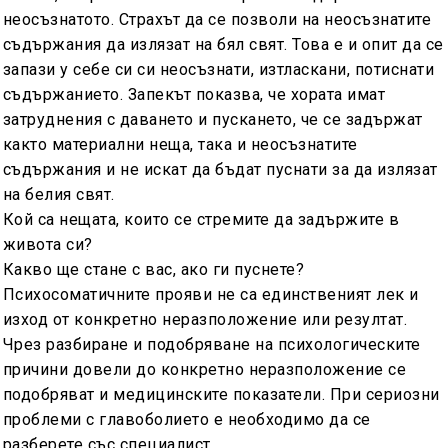
неосъзнатото.
Страхът да се позволи на неосъзнатите
съдържания да излязат на бял свят.
Това е и опит да се
запази у себе си си неосъзнати, изтласкани, потиснати
съдържанието.
Запекът показва, че хората имат
затруднения с даването и пускането, че се задържат
както материални неща, така и неосъзнатите
съдържания и не искат да бъдат пуснати за да излязат
на белия свят.
Кой са нещата, които се стремите да задържите в
живота си?
Какво ще стане с вас, ако ги пуснете?
Психосоматичните прояви не са единственият лек и
изход от конкретно неразположение или резултат.
Чрез разбиране и подобряване на психологическите
причини довели до конкретно неразположение се
подобряват и медицинските показатели.
При сериозни
проблеми с главоболието е необходимо да се
разберете със специалист.