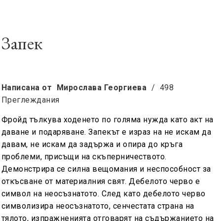
Запек
Написана от
Мирослава Георгиева
/
498
Преглеждания
Фройд тълкува ходенето по голяма нужда като акт на
даване и подаряване.
Запекът е израз на не искам да
давам, не искам да задържа и опира до кръга
проблеми, присъщи на скъперничеството.
Демонстрира се силна вещомания и неспособност за
откъсване от материалния свят.
Дебелото черво е
символ на неосъзнатото.
След като дебелото черво
символизира неосъзнатото, сенчестата страна на
тялото, изпражненията отговарят на съдържанието на